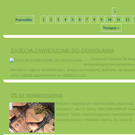
«
Poprzednia
1
2
3
4
5
6
7
8
9
10
11
12
Następna »
ZAJĘCIA ZAWIESZONE DO ODWOŁANIA
Szanowni Państwo W związk
epidemiologicznym spowodowa
odwołania: zajęcia rehabilitacyjne, terapia sensoryczna, teatralne, na base
i inne zadania zaplanowane na najbliższy czas...
25 lat stowarzyszenia
Motorem napędowym szamotulskiej organizacji są l
dorosłości, ale i ci, którzy choć pełnoletność d
dziećmi. Osoby niepełnosprawne intelektualnie s
stowarzyszenie z impetem otwiera, by dowieść, ż