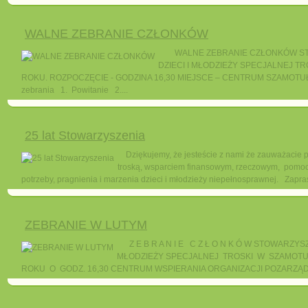
WALNE ZEBRANIE CZŁONKÓW
WALNE ZEBRANIE CZŁONKÓW STO
DZIECI I MŁODZIEŻY SPECJALNEJ T
ROKU. ROZPOCZĘCIE - GODZINA 16,30 MIEJSCE – CENTRUM SZAMOTUŁ
zebrania 1. Powitanie 2....
25 lat Stowarzyszenia
Dziękujemy, że jesteście z nami że zauważacie 
troską, wsparciem finansowym, rzeczowym, pomoc
potrzeby, pragnienia i marzenia dzieci i młodzieży niepełnosprawnej. Zapra
ZEBRANIE W LUTYM
Z E B R A N I E C Z Ł O N K Ó W STOWARZ
MŁODZIEŻY SPECJALNEJ TROSKI W SZAMOTUŁ
ROKU O GODZ. 16,30 CENTRUM WSPIERANIA ORGANIZACJI POZARZĄD