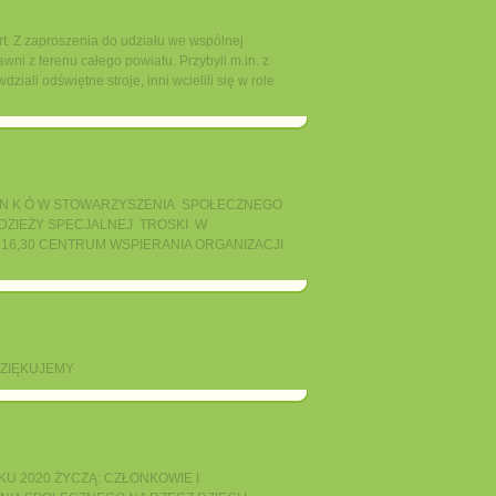
żart. Z zaproszenia do udziału we wspólnej
ni z terenu całego powiatu. Przybyli m.in. z
ali odświętne stroje, inni wcielili się w role
 O N K Ó W STOWARZYSZENIA SPOŁECZNEGO
ODZIEŻY SPECJALNEJ TROSKI W
 16,30 CENTRUM WSPIERANIA ORGANIZACJI
DZIĘKUJEMY
 2020 ŻYCZĄ: CZŁONKOWIE I