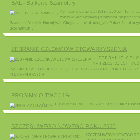
BAL - Bajkowe Szamotuły
Ach, cóż to był za bal! Bal na 200 par! To nie 
zabawie karnawałowej skorzystali niepełnospraw
Szamotuł, Dusznik, Nowej Wsi, Chojna, a nawet odległych Pniew. Jedni przywdzi
ukochanych...
ZEBRANIE CZŁONKÓW STOWARZYSZENIA
Z E B R A N I E C Z Ł
NA RZECZ DZIECI I MŁ
SZAMOTUŁACH ODBĘDZIE SIĘ DNIA 9 STYCZNIA 2020 ROKU O GODZ.
POZARZĄDOWYCH...
PROSIMY O TWÓJ 1%
PROSIMY O TWÓJ 1% NASZ KRS 0000061868 
SZCZĘŚLIWEGO NOWEGO ROKU 2020
SZCZĘŚLIWEGO NOWEGO ROKU