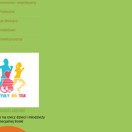
finansowe i współpraca
 Publiczne
cje Bieżące
ontaktowe
Stowarzyszenia