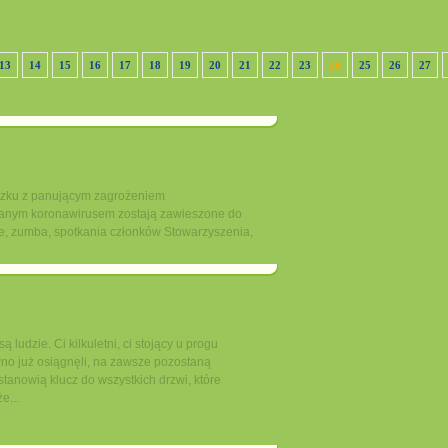
13
14
15
16
17
18
19
20
21
22
23
24
25
26
27
u z panującym zagrożeniem
nym koronawirusem zostają zawieszone do
nie, zumba, spotkania członków Stowarzyszenia,
udzie. Ci kilkuletni, ci stojący u progu
awno już osiągnęli, na zawsze pozostaną
tanowią klucz do wszystkich drzwi, które
e...