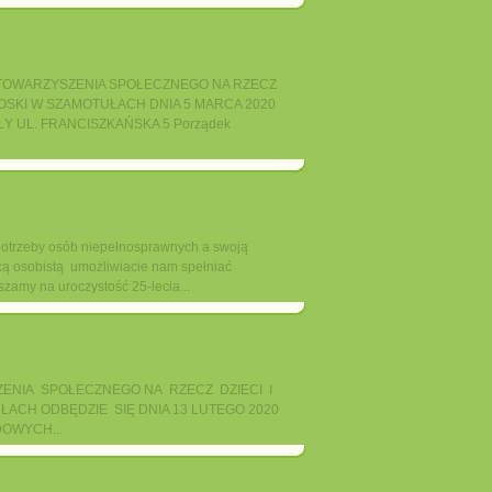
WARZYSZENIA SPOŁECZNEGO NA RZECZ
ROSKI W SZAMOTUŁACH DNIA 5 MARCA 2020
Y UL. FRANCISZKAŃSKA 5 Porządek
potrzeby osób niepełnosprawnych a swoją
ą osobistą umożliwiacie nam spełniać
szamy na uroczystość 25-lecia...
YSZENIA SPOŁECZNEGO NA RZECZ DZIECI I
ACH ODBĘDZIE SIĘ DNIA 13 LUTEGO 2020
OWYCH...