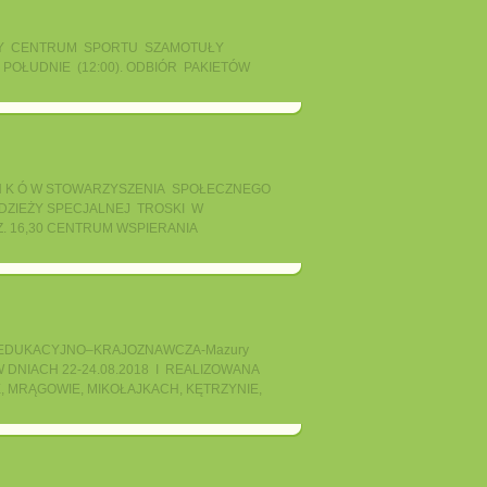
A PRZY CENTRUM SPORTU SZAMOTUŁY
POŁUDNIE (12:00). ODBIÓR PAKIETÓW
 O N K Ó W STOWARZYSZENIA SPOŁECZNEGO
ODZIEŻY SPECJALNEJ TROSKI W
. 16,30 CENTRUM WSPIERANIA
DUKACYJNO–KRAJOZNAWCZA-Mazury
IĘ W DNIACH 22-24.08.2018 I REALIZOWANA
, MRĄGOWIE, MIKOŁAJKACH, KĘTRZYNIE,