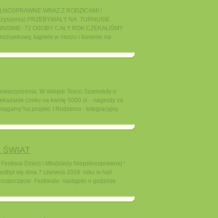
EŁNOSPRAWNE WRAZ Z RODZICAMI /
owarzyszenia) PRZEBYWAŁY NA TURNUSIE
NOWIE- 72 OSOBY. CAŁY ROK CZEKALIŚMY
rozrywkowy, kąpiele w morzu i basenie na
 Stowarzyszenia. W sklepie Tesco Szamotuły o
ekazanie czeku na kwotę 5000 zł. - nagrody za
agamy"na projekt: I Rodzinno - Integracyjny
Z ŚWIAT
y Festiwal Dzieci i Młodzieży Niepełnosprawnej “
dbył się dnia 7 czerwca 2018 roku w hali
ozpoczęcie Festiwalu nastąpiło o godzinie