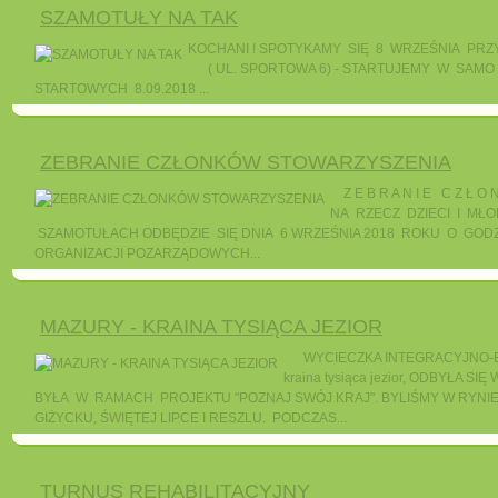
SZAMOTUŁY NA TAK
KOCHANI ! SPOTYKAMY SIĘ 8 WRZEŚNI
( UL. SPORTOWA 6) - STARTUJEMY W SAMO 
STARTOWYCH 8.09.2018 ...
ZEBRANIE CZŁONKÓW STOWARZYSZENIA
Z E B R A N I E C Z Ł
NA RZECZ DZIECI I MŁ
SZAMOTUŁACH ODBĘDZIE SIĘ DNIA 6 WRZEŚNIA 2018 ROKU O GODZ
ORGANIZACJI POZARZĄDOWYCH...
MAZURY - KRAINA TYSIĄCA JEZIOR
WYCIECZKA INTEGRACYJNO-E
kraina tysiąca jezior, ODBYŁA S
BYŁA W RAMACH PROJEKTU "POZNAJ SWÓJ KRAJ". BYLIŚMY W RYNIE
GIŻYCKU, ŚWIĘTEJ LIPCE I RESZLU. PODCZAS...
TURNUS REHABILITACYJNY