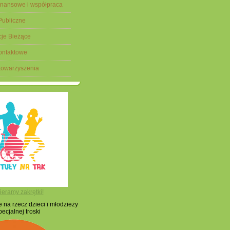
finansowe i współpraca
 Publiczne
cje Bieżące
ontaktowe
Stowarzyszenia