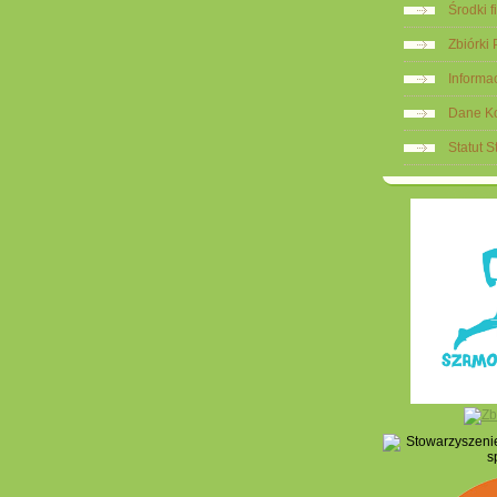
Środki 
Zbiórki
Informa
Dane K
Statut 