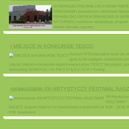
W PIERWSZEJ POŁOWIE LIPCA OSOBY NIEP
OPIEKUNAMI ( podopieczni i członkowie St
REHABILITACYJNYM W ORW BESKID W SARBI
NA TURNUS ( codzienne rehabilitacje, program 
terenie Ośrodka, spacery,...
I MIEJSCE W KONKURSIE TESCO
Kochani !!!! Dzisiaj piękny dzień dla
godz.12:00 nastąpiło symboliczne prz
zajęcie I miejsca w konkursie organizowanym przez TESCO "decydujesz, pom
Marszobieg SZAMOTUŁY NA TAK D Z I Ę K U J E M Y Komisji...
sprawozdanie-XIII ARTYSTYCZY FESTIWAL NAS
XIII Artystyczn
NASZ ŚWIAT “ o
NAŁĘĆŻ Zespołu Szkół nr 3 w Szamotułach w godzinach od 9:00 – 15:00. R
9:00 powitaniem ...