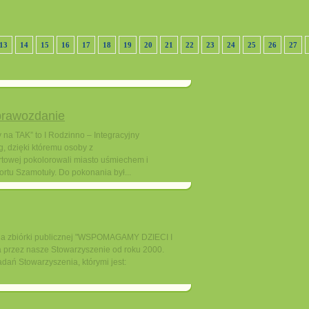
13
14
15
16
17
18
19
20
21
22
23
24
25
26
27
rawozdanie
 na TAK” to I Rodzinno – Integracyjny
, dzięki któremu osoby z
towej pokolorowali miasto uśmiechem i
rtu Szamotuły. Do pokonania był...
cja zbiórki publicznej "WSPOMAGAMY DZIECI I
zez nasze Stowarzyszenie od roku 2000.
dań Stowarzyszenia, którymi jest: