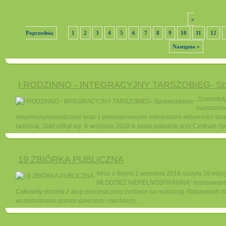
«
Poprzednia
1
2
3
4
5
6
7
8
9
10
11
12
Następna »
I RODZINNO - INTEGRACYJNY TARSZOBIEG- Sp
„Szamotuły
marszobieg
niepełnosprawnościami wraz z pełnosprawnymi miłośnikami aktywności spor
radością. Start odbył się 8 września 2018 w samo południe przy Centrum Spo
19 ZBIÓRKA PUBLICZNA
Wraz z dniem 1 września 2018 ruszyła 19 edy
MŁODZIEŻ NIEPEŁNOSPRAWNĄ" realizowana pr
Całkowity dochód z akcji przeznaczony zostanie na realizację Statutowych za
wszechstronna pomoc dzieciom i młodzieży...