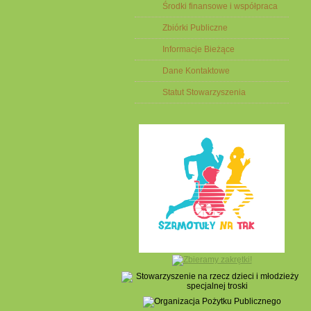
Środki finansowe i współpraca
Zbiórki Publiczne
Informacje Bieżące
Dane Kontaktowe
Statut Stowarzyszenia