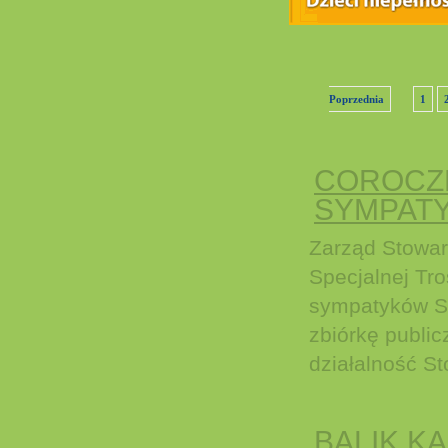
Poprzednia
1
COROCZN
SYMPATY
Zarząd Stowar
Specjalnej Tro
sympatyków S
zbiórkę public
działalność St
BALIK K