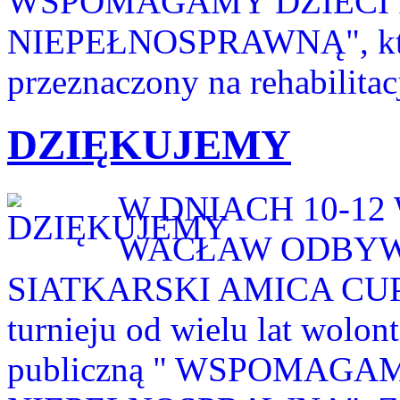
WSPOMAGAMY DZIECI 
NIEPEŁNOSPRAWNĄ", któr
przeznaczony na rehabilitac
DZIĘKUJEMY
W DNIACH 10-12
WACŁAW ODBYWA
SIATKARSKI AMICA CUP -
turnieju od wielu lat wolon
publiczną " WSPOMAGA