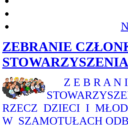
N
ZEBRANIE CZŁO
STOWARZYSZENI
Z E B R A N I
STOWARZYSZE
RZECZ DZIECI I MŁOD
W SZAMOTUŁACH ODBĘ