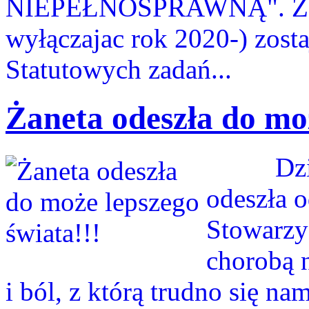
NIEPEŁNOSPRAWNĄ". Zebra
wyłączajac rok 2020-) zosta
Statutowych zadań...
Żaneta odeszła do moż
Dziś po
odeszła o
Stowarzy
chorobą n
i ból, z którą trudno się n