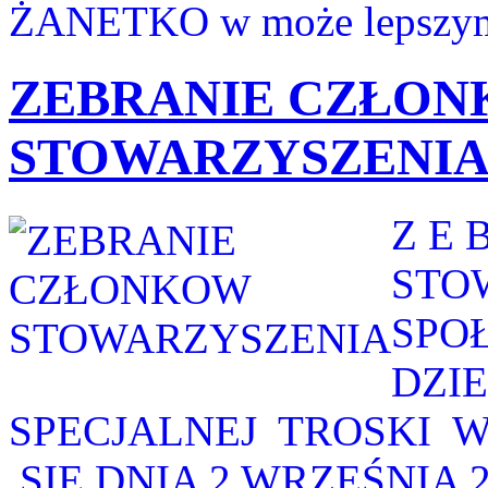
ŻANETKO w może lepszym ś
ZEBRANIE CZŁO
STOWARZYSZENI
Z E 
STO
SPO
DZI
SPECJALNEJ TROSKI 
SIĘ DNIA 2 WRZEŚNIA 