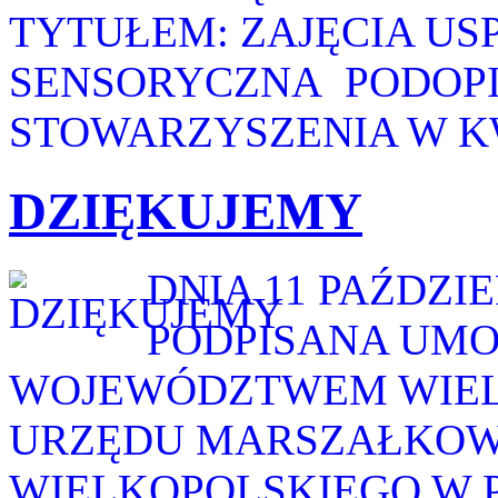
TYTUŁEM: ZAJĘCIA US
SENSORYCZNA PODOP
STOWARZYSZENIA W KWO
DZIĘKUJEMY
DNIA 11 PAŹDZI
PODPISANA UMO
WOJEWÓDZTWEM WIELKO
URZĘDU MARSZAŁKOW
WIELKOPOLSKIEGO W 