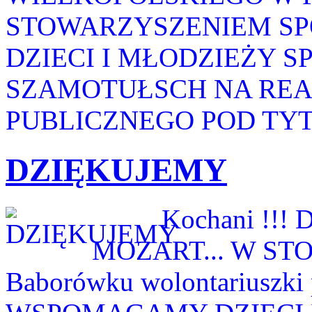
STOWARZYSZENIEM SP
DZIECI I MŁODZIEŻY S
SZAMOTUŁSCH NA REA
PUBLICZNEGO POD TYT
DZIĘKUJEMY
Kochani !!! Dzis
MOZART... W STOD
Baborówku wolontariuszki 