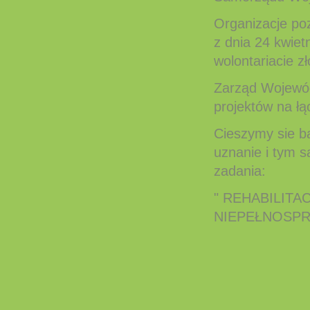
Organizacje po
z dnia 24 kwietn
wolontariacie z
Zarząd Wojewód
projektów na łą
Cieszymy sie ba
uznanie i tym 
zadania:
" REHABILITA
NIEPEŁNOSP