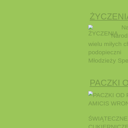
ŻYCZENI
Najle
Narod
wielu miłych 
podopieczni 
Młodzieży Spec
PACZKI 
ŚWIĄTECZNE
CUKIERNICZE