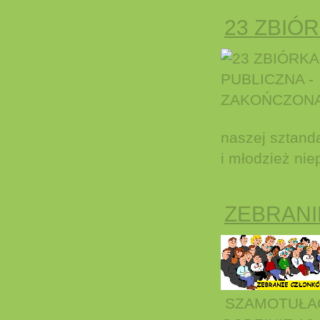
23 ZBIÓ
naszej sztand
i młodzież nie
ZEBRANI
SZAMOTUŁAC