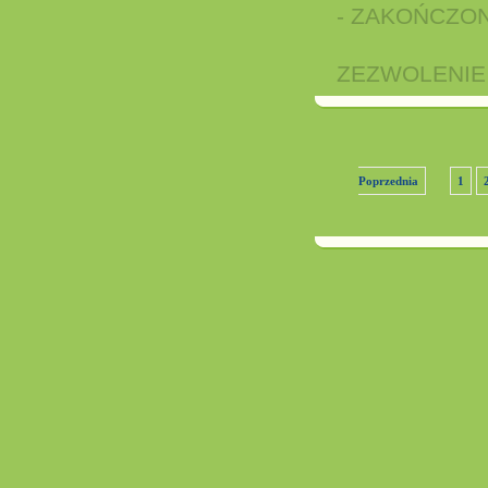
ZEZWOLENIE - M
Poprzednia
1