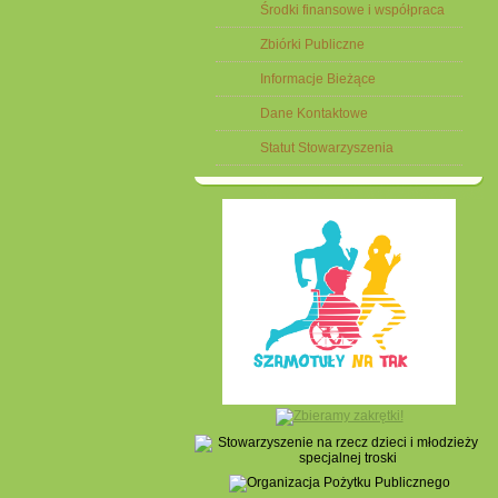
Środki finansowe i współpraca
Zbiórki Publiczne
Informacje Bieżące
Dane Kontaktowe
Statut Stowarzyszenia