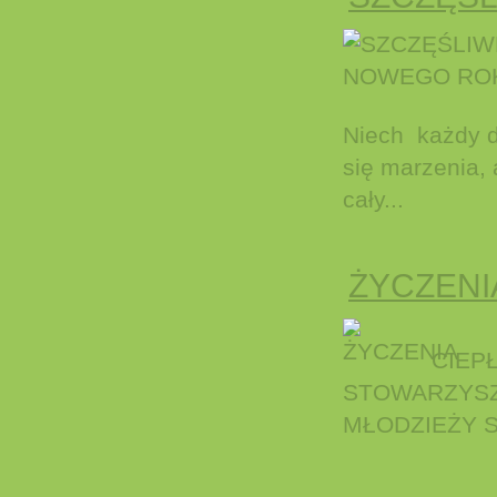
Niech każdy dz
się marzenia,
cały...
ŻYCZENI
SZC
CIEP
STOWARZYSZE
MŁODZIEŻY 