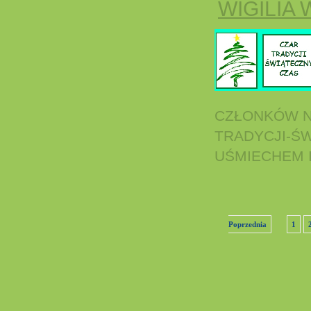
WIGILIA
CZŁONKÓW N
TRADYCJI-ŚW
UŚMIECHEM I.
Poprzednia
1