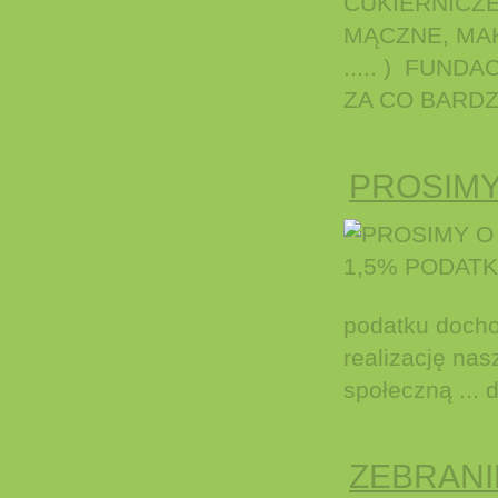
CUKIERNICZ
MĄCZNE, MA
..... ) FUN
ZA CO BARDZ
PROSIMY
podatku docho
realizację nasz
społeczną ... d
ZEBRANI