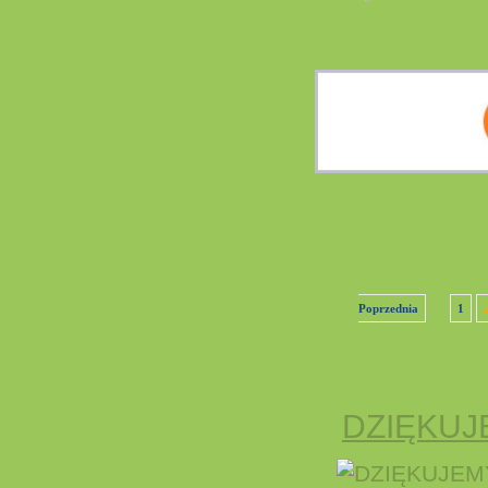
Poprzednia
1
DZIĘKUJ