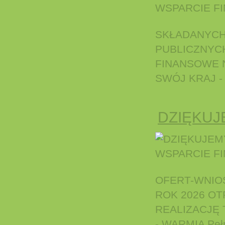
SKŁADANYCH
PUBLICZNYC
FINANSOWE N
SWÓJ KRAJ - W
DZIĘKUJ
OFERT-WNIO
ROK 2026 O
REALIZACJĘ 
- WARMIA Pełn