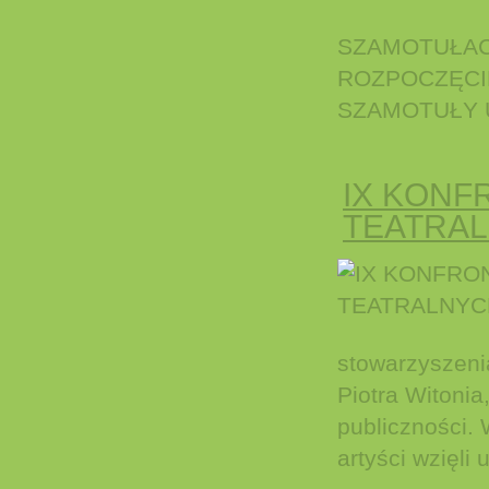
SZAMOTUŁACH
ROZPOCZĘCIE
SZAMOTUŁY U
IX KONF
TEATRAL
stowarzyszenia
Piotra Witonia
publiczności.
artyści wzięli u