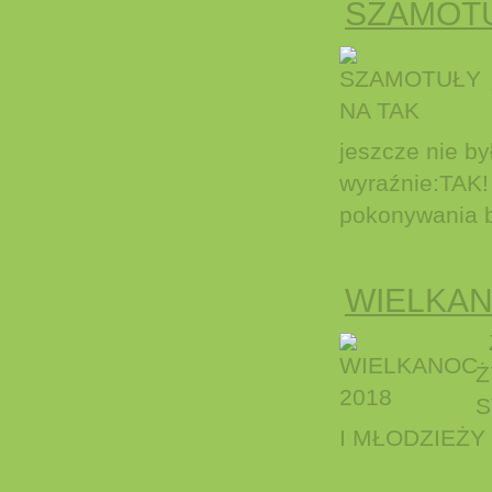
SZAMOTU
jeszcze nie b
wyraźnie:TAK! 
pokonywania ba
WIELKAN
Z
Ż
S
I MŁODZIEŻY