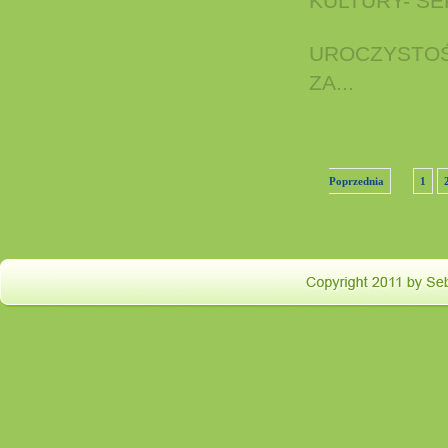
UROCZYSTOŚ
ZA...
Poprzednia
1