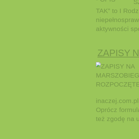
S
TAK” to I Rodz
niepełnospraw
aktywności spo
ZAPISY 
inaczej.com.
Oprócz formula
też zgodę na u