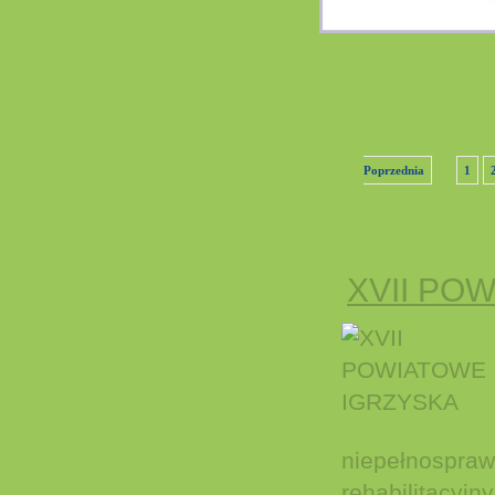
Poprzednia
1
XVII PO
niepełnospraw
rehabilitacyjn