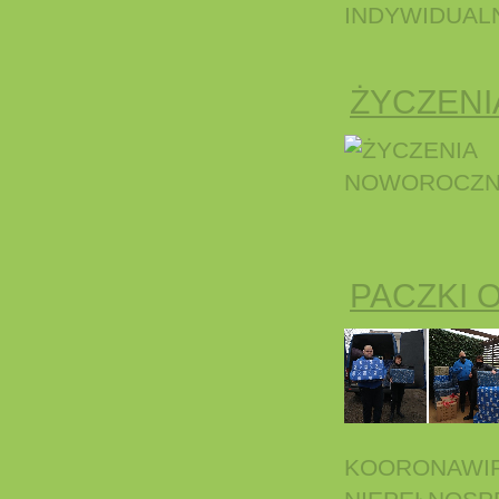
INDYWIDUALN
ŻYCZEN
PACZKI 
KOORONAWIR