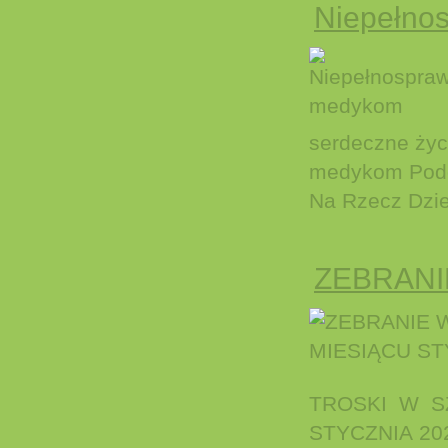
Niepełno
serdeczne życz
medykom Podo
Na Rzecz Dziec
ZEBRANI
TROSKI W S
STYCZNIA 20