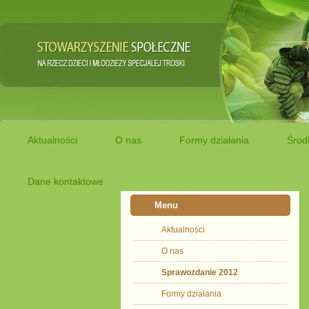
Aktualności
O nas
Formy działania
Środ
Dane kontaktowe
Menu
Aktualności
O nas
Sprawozdanie 2012
Formy działania