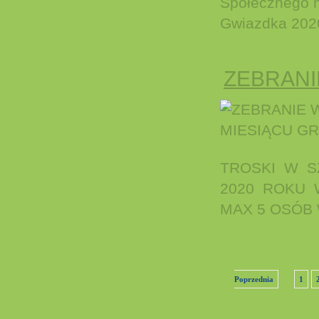
Społecznego n
Gwiazdka 20
ZEBRANI
TROSKI W S
2020 ROKU W
MAX 5 OSÓB W
Poprzednia
1