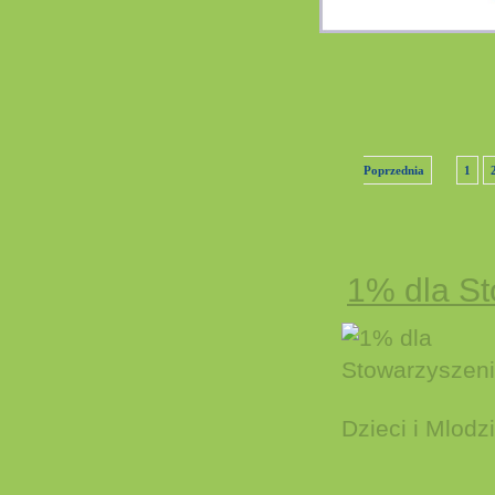
Poprzednia
1
1% dla S
Dzieci i Mlodz