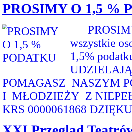
PROSIMY O 1,5 %
PROSIMY nas
wszystkie os
1,5% podatku 
UDZIELAJ
POMAGASZ NASZYM PO
I MŁODZIEŻY Z NIEP
KRS 0000061868 DZIĘKU
XXI Przegląd Teatró