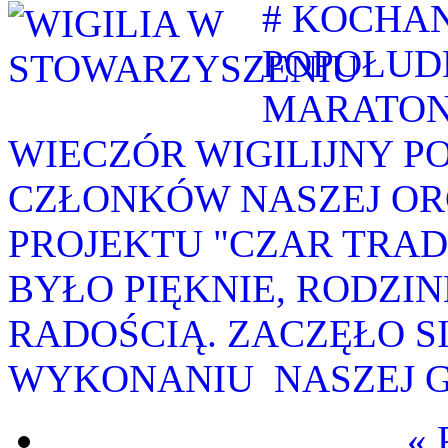
# KOCHAN
POPOŁUD
MARATON
WIECZÓR WIGILIJNY P
CZŁONKÓW NASZEJ OR
PROJEKTU "CZAR TRAD
BYŁO PIĘKNIE, RODZIN
RADOŚCIĄ. ZACZĘŁO S
WYKONANIU NASZEJ GR
« 