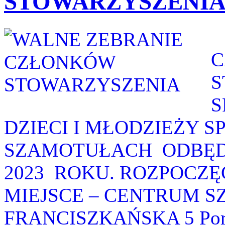
STOWARZYSZENI
C
S
S
DZIECI I MŁODZIEŻY S
SZAMOTUŁACH ODBĘDZ
2023 ROKU. ROZPOCZĘC
MIEJSCE – CENTRUM S
FRANCISZKAŃSKA 5 Porzą