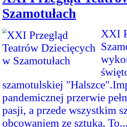
Szamotułach
XXI P
Szamo
wykon
święt
szamotulskiej "Halszce".Im
pandemicznej przerwie pełn
pasji, a przede wszystkim 
obcowaniem ze sztuką. To..