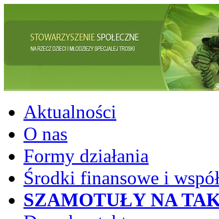
Aktualności
O nas
Formy działania
Środki finansowe i wspó
SZAMOTUŁY NA TAK