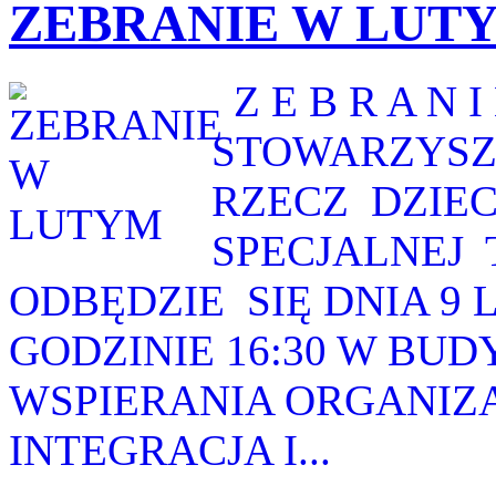
ZEBRANIE W LUT
Z E B R A N I
STOWARZYSZ
RZECZ DZIEC
SPECJALNEJ
ODBĘDZIE SIĘ DNIA 9
GODZINIE 16:30 W BU
WSPIERANIA ORGANIZ
INTEGRACJA I...