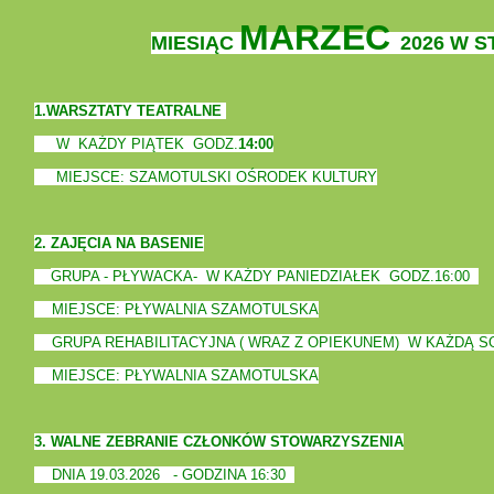
MARZEC
MIESIĄC
2026 W 
1.WARSZTATY TEATRALNE
W KAŻDY PIĄTEK GODZ.
14:00
MIEJSCE: SZAMOTULSKI OŚRODEK KULTURY
2. ZAJĘCIA NA BASENIE
GRUPA - PŁYWACKA-
W KAŻDY PANIEDZIAŁEK
GODZ.16:00
MIEJSCE: PŁYWALNIA SZAMOTULSKA
GRUPA REHABILITACYJNA ( WRAZ Z OPIEKUNEM)
W KAŻDĄ SO
MIEJSCE: PŁYWALNIA SZAMOTULSKA
3. WALNE ZEBRANIE CZŁONKÓW STOWARZYSZENIA
DNIA 19.03.2026 - GODZINA 16:30