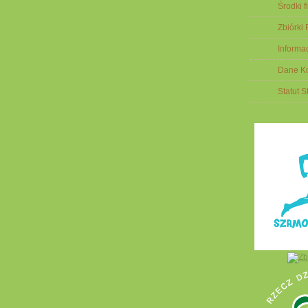
Środki 
Zbiórki
Informa
Dane K
Statut 