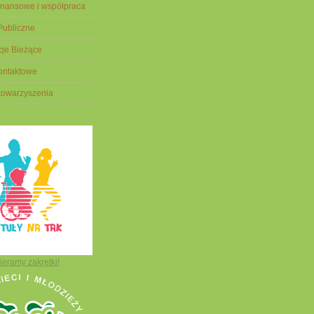
finansowe i współpraca
 Publiczne
cje Bieżące
ontaktowe
Stowarzyszenia