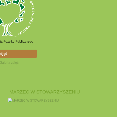
zdjęć
MARZEC W STOWARZYSZENIU