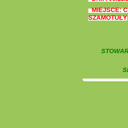
MIEJSCE: C
SZAMOTUŁY
STOWARZ
S