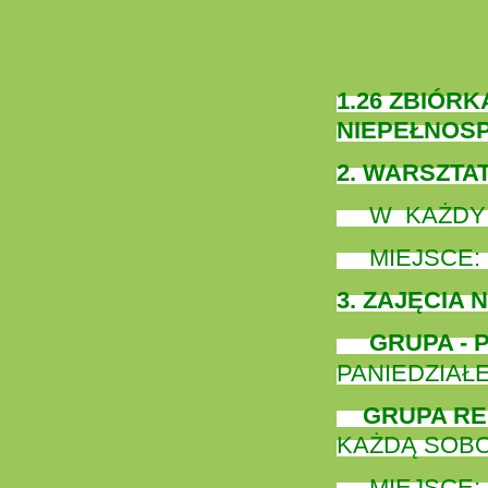
1.26 ZBIÓR
NIEPEŁNOS
2. WARSZTA
W KAŻDY P
MIEJSCE: 
3. ZAJĘCIA 
GRUPA -
PANIEDZIA
GRUPA RE
KAŻDĄ SOBO
MIEJSCE: 