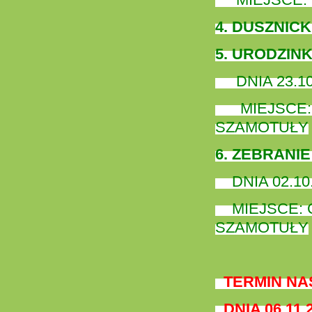
4. DUSZNICKI
5. URODZINK
DNIA 23.10.
MIEJSCE:
SZAMOTUŁY
6. ZEBRANI
DNIA 02.10.
MIEJSCE: C
SZAMOTUŁY
TERMIN NA
DNIA 06.11.