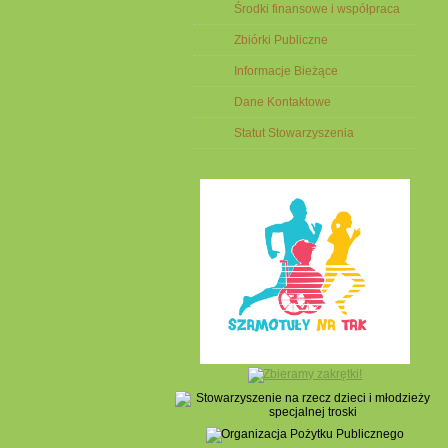
Środki finansowe i współpraca
Zbiórki Publiczne
Informacje Bieżące
Dane Kontaktowe
Statut Stowarzyszenia