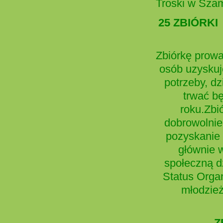
Troski w Sza
25 ZBIÓRK
Zbiórkę prowa
osób uzyskuj
potrzeby, d
trwać b
roku.Zbi
dobrowolnie
pozyskanie 
głównie w
społeczną d
Status Organ
młodzie
Z