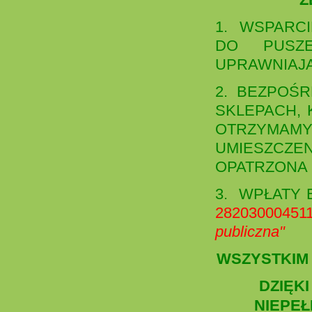
1. WSPARC
DO PUSZE
UPRAWNIAJĄ
2. BEZPOŚR
SKLEPACH, 
OTRZYMAM
UMIESZCZE
OPATRZONA 
3. WPŁATY
28203000451
publiczna"
WSZYSTKIM
DZIĘK
NIEPE