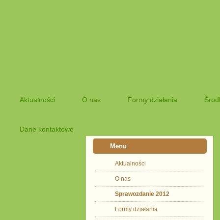
Aktualności
O nas
Formy działania
Środ
Dane kontaktowe
Menu
Aktualności
O nas
Sprawozdanie 2012
Formy działania