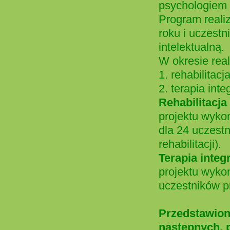
psychologiem 
Program reali
roku i uczest
intelektualną.
W okresie real
1. rehabilitacj
2. terapia int
Rehabilitacja
projektu wykon
dla 24 uczestn
rehabilitacji).
Terapia integ
projektu wykon
uczestników pr
Przedstawion
następnych, 