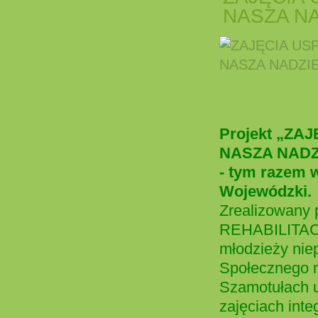
NASZA N
Projekt „Z
NASZA NADZIE
- tym razem 
Wojewódzki.
Zrealizowan
REHABILITACJ
młodzieży nie
Społecznego n
Szamotułach ud
zajęciach inte