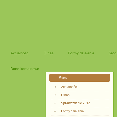
Aktualności
O nas
Formy działania
Środ
Dane kontaktowe
Menu
Aktualności
O nas
Sprawozdanie 2012
Formy działania