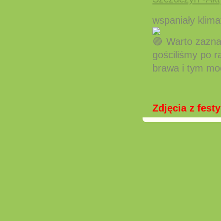
wspaniały klima
Warto zaznacz
gościliśmy po ra
brawa i tym moc
Zdjęcia z fes