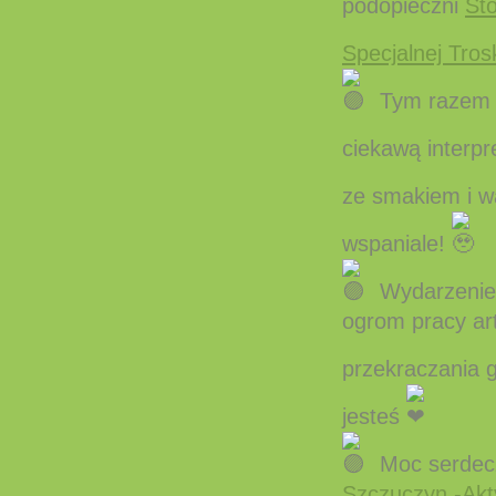
podopieczni
St
Specjalnej Tros
Tym razem m
ciekawą interpretacj
ze smakiem i 
wspaniale!
Wydarzenie 
ogrom pracy arty
przekraczania 
jesteś
Moc serdecz
Szczuczyn -Ak