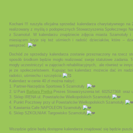
Kochani !!! ruszyła oficjalna sprzedaż kalendarza charytatywnego na
realizowany z myślą o podopiecznych Stowarzyszenia Społecznego Na 
z Szamotuł. W kalendarzu znajdziecie zdjęcia miasta Szamotuły i
miesiącem kryje się też uśmiech i radość dzieciaków, które – dz
wesprzeć.
Dochód ze sprzedaży kalendarza zostanie przeznaczony na rzecz st
sposób środkom będzie mogło realizować swoje statutowe zadania. 
mogły uczestniczyć w zajęciach rehabilitacyjnych, ale również w innyc
je ze społeczeństwem. Kupując ten kalendarz możecie dać im nadzi
radości, uśmiechu i szczęścia
Kalendarz w cenie 40 zł można nabyć:
1. Partner-Narzędzia Sportowa 5 Szamotuły
2. U Pani
Barbara Prętka
Prezes Stowarzyszenia tel. 602527368 oraz u
3. Sklep IRENA ul. Powstańców Wielkopolskich Szamotuły
4. Punkt Pocztowy przy ul Powstańców Wielkopolskich Szamotuły
5. Kawiarnia Cafe NAPOLEON Szamotuły
6. Sklep SZKOLNIAK Targowisko Szamotuły
Wszędzie gdzie będą dostępne kalendarze znajdować się będzie puszka