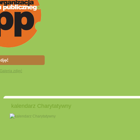
zdjęć
kalendarz Charytatywny