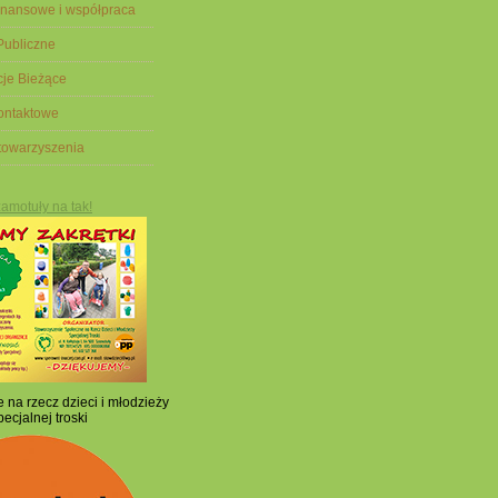
finansowe i współpraca
 Publiczne
cje Bieżące
ontaktowe
Stowarzyszenia